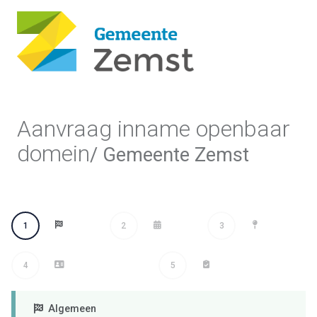
Aanvraag inname openbaar
domein
/ Gemeente Zemst
1
2
3
4
5
Algemeen