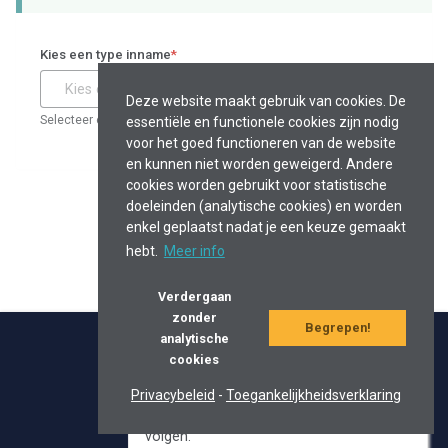
Kies een type inname
*
Kies een optie
Deze website maakt gebruik van cookies. De
Selecteer een type uit de lijst.
essentiële en functionele cookies zijn nodig
voor het goed functioneren van de website
en kunnen niet worden geweigerd. Andere
cookies worden gebruikt voor statistische
doeleinden (analytische cookies) en worden
Volgende
enkel geplaatst nadat je een keuze gemaakt
hebt.
Meer info
Verdergaan
Account aanmaken?
zonder
Begrepen!
analytische
Maak een gratis account om deze
cookies
aanvraag tijdelijk op te slaan en de
2026 ©
eaglebe.com
status van je aanvraag eenvoudig op te
Privacybeleid
-
Toegankelijkheidsverklaring
volgen.