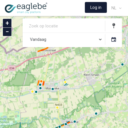
Log in
NL
+
−