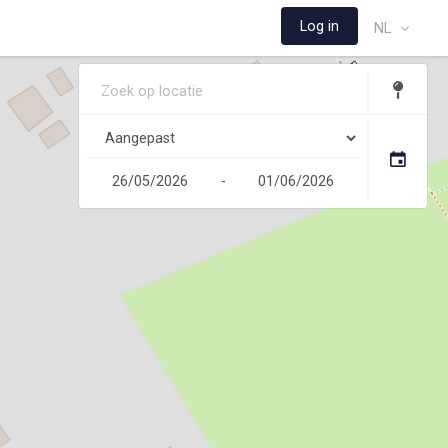
Log in
NL
-