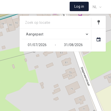
Log in
NL
-