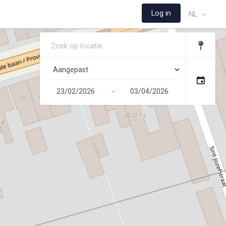
Log in
NL
-